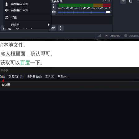
消本地文件。
入
框里面，确认即可。
输入
址获取可以
百度
一下。