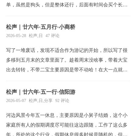
单，虽然是狗头，但是整体还行，后面有时间会买个长焦
玩玩。
松声｜廿六年·五月行·小商桥
2026-05-28
松声
,
日
47 评论
写了一堆废话，发现不适合作为游记的开始，所以写了很
多移到五月末的文章里面了。趁着周末没啥事，带着大宝
出去转转，不带二宝主要原因是带不动哈！在大一点就好
了，从老家到小商桥竟然跑了一个小时，红灯15分钟，我
也是麻了。下午过来本打算随便逛逛，没想到在这个小景
松声｜廿六年·五一行·信阳游
区足足逛了快两小时。原本计划的南街村、动物园都没来
2026-05-07
松声
,
日
,
分享
92 评论
得及去，留着下次再来吧。下次得赶上午出门，一天逛上
河边风景今年五一休息，主要原因是小舅子结婚，这个小
两...
家庭所有人的假期调度尽可能往这边跟随，工作了这么多
年，所处的这个行业，假期休息很多时候是随机的，但是