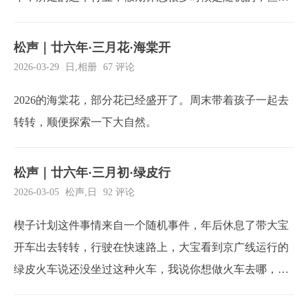
今年不行，这不去得宇宙爆炸。回老家处理一些事情，路
过河提，看到之前短视频平台有人发的河边风景，那唯美
松声｜廿六年·三月花·海棠开
味道，可惜去的时候已经临近结束了，找一些看的过去的
2026-03-29
日
,
相册
67 评论
花，拍摄一遍，算是对这个季节的告别了。[photos]...
2026的海棠花，部分花已经盛开了。周末带着孩子一起去
转转，顺便探索一下大自然。
松声｜廿六年·三月初·绿皮行
2026-03-05
松声
,
日
92 评论
楔子计划这件事情来自一个随机事件，年后休息了带大宝
开车出去转转，行驶在快速路上，大宝看到京广线运行的
绿皮火车说还没坐过这种火车，我说你想做火车去哪，她
说郑州，我说你问问豆包阿姨，坐火车去郑州，有哪里好