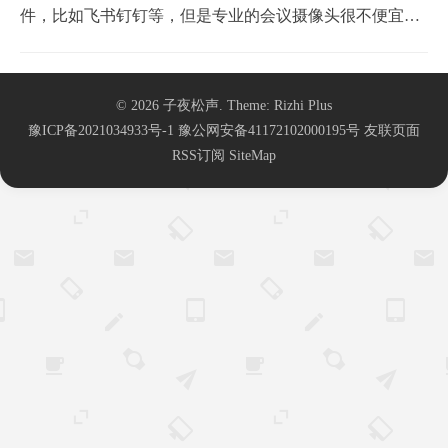
件，比如飞书钉钉等，但是专业的会议摄像头很不便宜。
该方法可以通过调用网络摄像头、网络录像机的方式。将
监控摄像头的画面信息对接到视频会议界面。对接方法原
© 2026
子夜松声
. Theme:
Rizhi Plus
理:调用主流摄像头的rtsp协议,通过OBS软件创建虚拟摄像
豫ICP备2021034933号-1
豫公网安备41172102000195号
友联页面
头，对接视频会议软件。OBSOBS下载地址:超...
RSS订阅
SiteMap