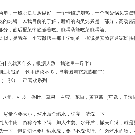
简单，一般都是后厨做好，一个卡磁炉加热，一个陶瓷锅负责温
吃的炖锅，以我目前的了解，新鲜的肉类炖煮是一部分，高汤需
部分，然后配菜垫底煮着吃。能喝汤能吃菜能喝酒。
类似，是我在一个安徽博主那里学到的，据说是安徽普通家庭招
吃什么就买什么，根据人数，我这里一斤半）
大概1块钱的，这里建议不多，煮着煮着它就膨胀了）
 （一张）自己喜欢系列
，八角、桂皮、香叶、草果、白蔻、花椒，黄豆酱（可选，干辣
，尽量不要太小，焯水后会缩水，切完，清洗一下。
倒入牛肉，俗称冷水下锅，加入生姜。水开后，撇去血沫，就是
洗一下，但是切记要用热水洗，要吗不洗也行。牛肉焯水的汤，