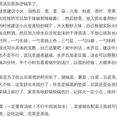
原汤后面加进锅里了。
这里建议小火，油热后，葱、姜、蒜，八角、桂皮、香叶、草果
欢吃辣的可以加干辣椒和辣椒酱），然后炒香。放入捞出备用的
的时候建议小火是真怕炒糊了，大火翻炒入味，自己根据实际火候
加点料酒。然后加入焯水后没有血沫的干净原汤，不放心就加
热
时间，一勺生抽，一勺老抽上色，三勺盐，一勺白糖，一勺味精
没法写出具体的克数，自己适量吧！家中的话，水开后，建议中
也不是不行，这玩意越煮越咸。水开后加老豆腐，这会可以掰掰
锅20分钟。半个小时后看看锅中的汤汁，以我的经验，大概率在
里是为了防止后面煮的时间长了，烧锅底。蘑菇，白菜，豆皮等
入个味，这里炒出水就行了，毕竟是锅底的垫菜，后面还是会加
菜铺上就行了。家里有电炒锅炖锅也行，记得火一定小点，保持
腐（一定要有汤哈！不行中间就加水），直接铺在配菜上面就可
酒，边吃边喝，也算是美哉。