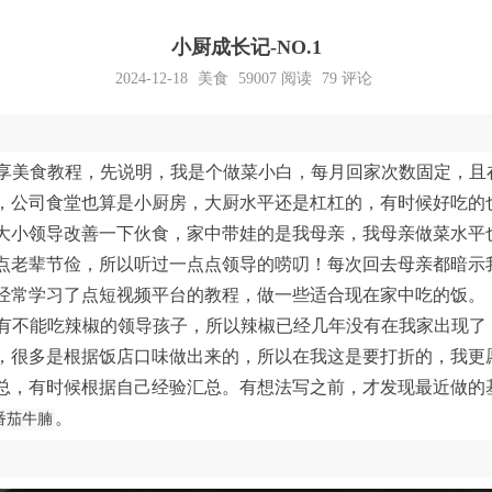
小厨成长记-NO.1
2024-12-18
美食
59007
阅读
79 评论
享美食教程，先说明，我是个做菜小白，每月回家次数固定，且
，公司食堂也算是小厨房，大厨水平还是杠杠的，有时候好吃的
大小领导改善一下伙食，家中带娃的是我母亲，我母亲做菜水平
点老辈节俭，所以听过一点点领导的唠叨！每次回去母亲都暗示
经常学习了点短视频平台的教程，做一些适合现在家中吃的饭。
有不能吃辣椒的领导孩子，所以辣椒已经几年没有在我家出现了
，很多是根据饭店口味做出来的，所以在我这是要打折的，我更
总，有时候根据自己经验汇总。有想法写之前，才发现最近做的
。
番茄牛腩