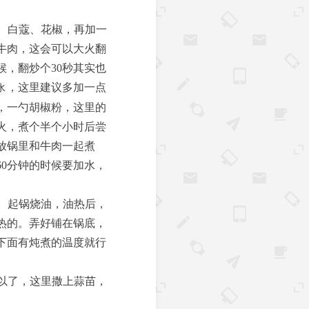
、白蔻、花椒，再加一
牛肉，这会可以大火翻
，翻炒个30秒其实也
，这里建议多加一点
水
，一勺胡椒粉，这里的
火，煮个半个小时后尝
放锅里和牛肉一起煮
60分钟的时候要加水，
。起锅烧油，油热后，
热的。弄好铺在锅底，
下面有炖煮的温度就行
以了，这里撒上蒜苗，