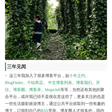
三年见闻
这三年我加入了很多博客平台，如
十年之约
、
BlogFinder
、
个站商店
、
中文博客列表
、
博客我们
、
开
往
、
博客圈
、
博客录
、
blogsclub
等等，当然还有其他的聚
合平台，或许我已经不是很在意这些了，更多关注的也是
一些生活摄影旅游博主，通过公共平台抓取到一些有趣的
博主，订阅到自己的
RSS
里面。博友圈人才很多的，国内