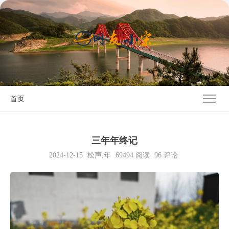
首页
三年年终记
2024-12-15
松声
,
年
69494
阅读
96 评论