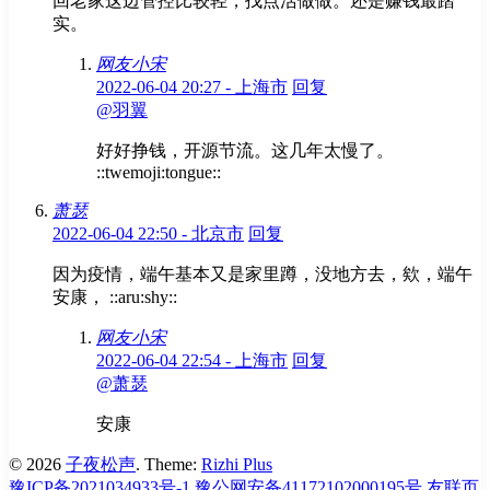
回老家这边管控比较轻，找点活做做。还是赚钱最踏
实。
网友小宋
2022-06-04 20:27 - 上海市
回复
@羽翼
好好挣钱，开源节流。这几年太慢了。
::twemoji:tongue::
萧瑟
2022-06-04 22:50 - 北京市
回复
因为疫情，端午基本又是家里蹲，没地方去，欸，端午
安康， ::aru:shy::
网友小宋
2022-06-04 22:54 - 上海市
回复
@萧瑟
安康
© 2026
子夜松声
. Theme:
Rizhi Plus
豫ICP备2021034933号-1
豫公网安备41172102000195号
友联页