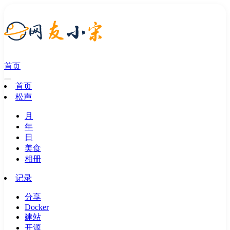
首页
首页
松声
月
年
日
美食
相册
记录
分享
Docker
建站
开源