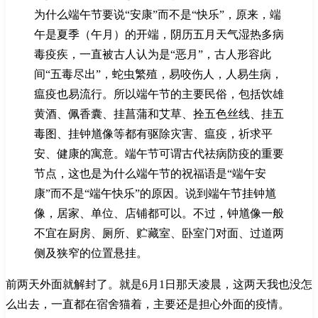
为什么端午节要说“安康”而不是“快乐”，原来，端
午是夏季（午月）的开端，阴历五月天气湿热多病
毒疫疾，一直被古人认为是“恶月”，古人形容此
间“五毒尽出”，蛇虫繁殖，易咬伤人，人易生病，
瘟疫也易流行。所以端午节的主要民俗，包括饮雄
黄酒、佩香囊、挂菖蒲和艾草、拴五色丝线、挂五
毒图、挂钟馗像等都有驱除灾害、瘟疫，祈求平
安、健康的寓意。端午节可谓古代祛病防疫的重要
节点，这也是为什么端午节的祝福语是“端午安
康”而不是“端午快乐”的原因。说到端午节挂钟馗
像，居家、单位、店铺都可以。不过，钟馗像一般
不宜在厨房、厕所、贮藏室、卧室门对面、过道两
侧及狭窄的位置悬挂。
前两天外面就解封了。就是6月1日那天凌晨，这两天我也没怎
么出去，一直都在宿舍猫着，主要还是担心外面的疫情。