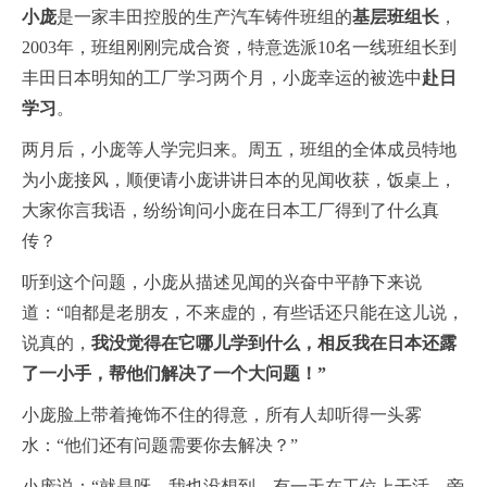
小庞
是一家丰田控股的生产汽车铸件班组的
基层班组长
，
2003年，班组刚刚完成合资，特意选派10名一线班组长到
丰田日本明知的工厂学习两个月，小庞幸运的被选中
赴日
学习
。
两月后，小庞等人学完归来。周五，班组的全体成员特地
为小庞接风，顺便请小庞讲讲日本的见闻收获，饭桌上，
大家你言我语，纷纷询问小庞在日本工厂得到了什么真
传？
听到这个问题，小庞从描述见闻的兴奋中平静下来说
道：“咱都是老朋友，不来虚的，有些话还只能在这儿说，
说真的，
我没觉得在它哪儿学到什么，相反我在日本还露
了一小手，帮他们解决了一个大问题！”
小庞脸上带着掩饰不住的得意，所有人却听得一头雾
水：“他们还有问题需要你去解决？”
小庞说：“就是呀，我也没想到，有一天在工位上干活，旁