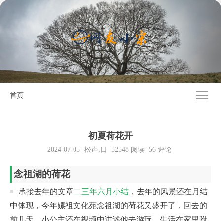
首页
初夏荷花开
2024-07-05
松声
,
日
52548
阅读
56 评论
念祖湖的荷花
承接去年的文章
二三年六月小结
，去年的风景还在月结
中体现，今年嫘祖文化苑念祖湖的荷花又盛开了，回去的
前几天，小公主还在视频中讲述他去游玩。生活在家里附