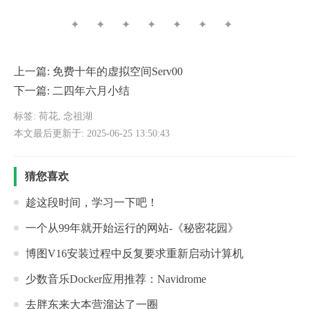
✦ ✦ ✦ ✦ ✦ ✦ ✦
上一篇:
免费十年的虚拟空间Serv00
下一篇:
二四年六月小结
标签:
荷花
,
念祖湖
本文最后更新于: 2025-06-25 13:50:43
猜您喜欢
趁这段时间，学习一下吧！
一个从99年就开始运行的网站-《秘密花园》
博图V16安装过程中反复要求重新启动计算机
少数音乐Docker应用推荐：Navidrome
去胖东来大本营溜达了一圈