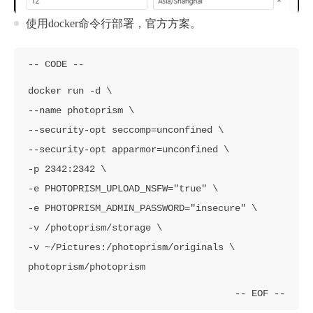
使用docker命令行部署，官方方案。
docker run -d \

--name photoprism \

--security-opt seccomp=unconfined \

--security-opt apparmor=unconfined \

-p 2342:2342 \

-e PHOTOPRISM_UPLOAD_NSFW="true" \

-e PHOTOPRISM_ADMIN_PASSWORD="insecure" \

-v /photoprism/storage \

-v ~/Pictures:/photoprism/originals \
