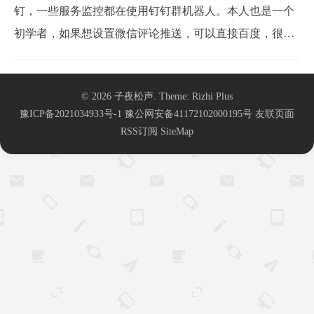
钉，一些服务监控都在使用钉钉群机器人。本人也是一个
初学者，如果想设置微信评论推送，可以直接百度，很
多，下面的方法也是参考的微信推送。1、server酱官网 首
先server酱官网注册一个，申请一个在主题function.php中添
© 2026
子夜松声
. Theme:
Rizhi Plus
加以下代码后更新文件：//欢迎访问网友小宋，本站域名htt
豫ICP备2021034933号-1
豫公网安备41172102000195号
友联页面
ps://xyz...
RSS订阅
SiteMap