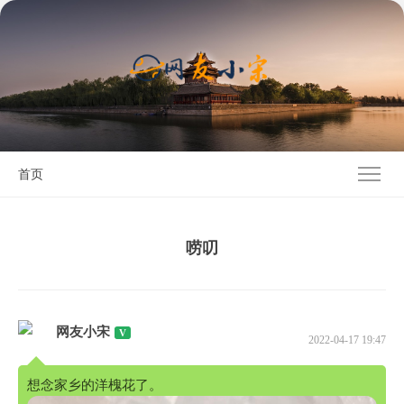
首页
唠叨
网友小宋
2022-04-17 19:47
想念家乡的洋槐花了。